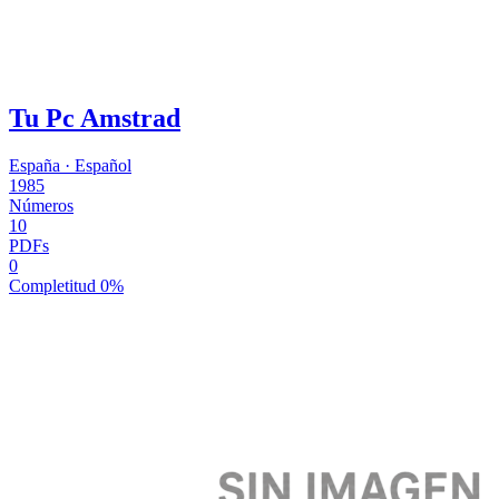
Tu Pc Amstrad
España
·
Español
1985
Números
10
PDFs
0
Completitud
0%