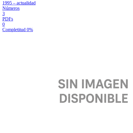
1995 – actualidad
Números
3
PDFs
0
Completitud
0%