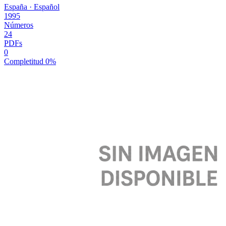
España
·
Español
1995
Números
24
PDFs
0
Completitud
0%