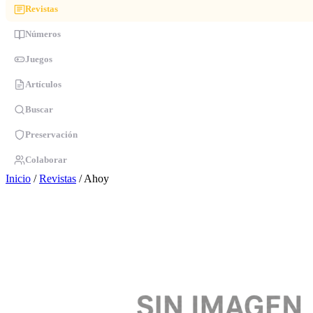
Revistas
Números
Juegos
Artículos
Buscar
Preservación
Colaborar
Inicio
/
Revistas
/
Ahoy