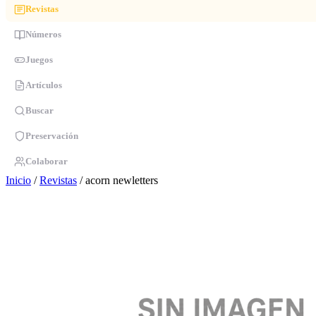
Revistas
Números
Juegos
Artículos
Buscar
Preservación
Colaborar
Inicio
/
Revistas
/
acorn newletters