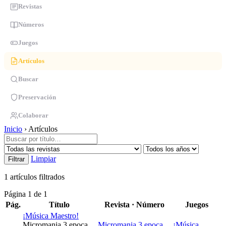
Revistas
Números
Juegos
Artículos
Buscar
Preservación
Colaborar
Inicio
›
Artículos
Limpiar
Filtrar
1 artículos
filtrados
Página 1 de 1
Pág.
Título
Revista · Número
Juegos
¡Música Maestro!
Micromania 3 epoca
Micromania 3 epoca
¡Música